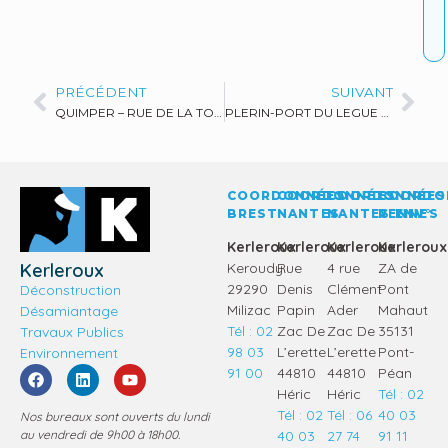
PRÉCÉDENT
SUIVANT
QUIMPER – RUE DE LA TOUR D’AUVERGNE
PLERIN-PORT DU LEGUE – DEROCTAGE DE FALAISE
COORDONNÉES
COORDONNÉES
COORDONNÉES
COORDO
BREST
NANTES
NANTES
RENNES
ENV°
Kerleroux
Kerleroux
Kerleroux
Kerleroux
Kerleroux
Keroudy
Rue
4 rue
ZA de
29290
Denis
Clément
Pont
Déconstruction
Milizac
Papin
Ader
Mahaut
Désamiantage
Tél : 02
Zac De
Zac De
35131
Travaux Publics
98 03
L’erette
L’erette
Pont-
Environnement
91 00
44810
44810
Péan
Héric
Héric
Tél : 02
Tél : 02
Tél : 06
40 03
Nos bureaux sont ouverts du lundi
au vendredi de 9h00 à 18h00.
40 03
27 74
91 11