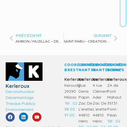
PRÉCÉDENT
SUIVANT
AMBON / MUZILLAC – DEMANTELEMENT D’EOLIENNE
SAINT PABU – CREATION D’UN ENROCHEMENT
COORDONNÉES
COORDONNÉES
COORDONNÉES
COORDO
BREST
NANTES
NANTES
RENNES
ENV°
Kerleroux
Kerleroux
Kerleroux
Kerleroux
Kerleroux
Keroudy
Rue
4 rue
ZA de
29290
Denis
Clément
Pont
Déconstruction
Milizac
Papin
Ader
Mahaut
Désamiantage
Tél : 02
Zac De
Zac De
35131
Travaux Publics
98 03
L’erette
L’erette
Pont-
Environnement
91 00
44810
44810
Péan
Héric
Héric
Tél : 02