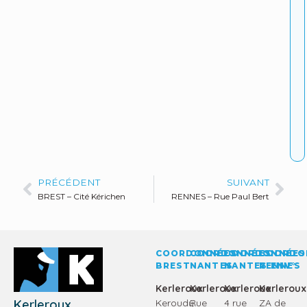
PRÉCÉDENT
SUIVANT
BREST – Cité Kérichen
RENNES – Rue Paul Bert
COORDONNÉES
COORDONNÉES
COORDONNÉES
COORDO
BREST
NANTES
NANTES
RENNES
ENV°
Kerleroux
Kerleroux
Kerleroux
Kerleroux
Kerleroux
Keroudy
Rue
4 rue
ZA de