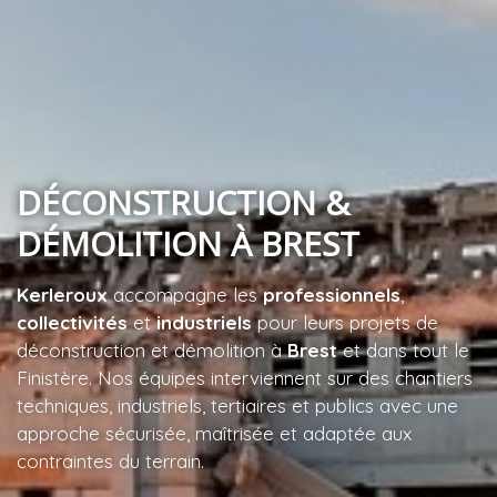
DÉCONSTRUCTION &
DÉMOLITION À BREST
Kerleroux
accompagne les
professionnels
,
collectivités
et
industriels
pour leurs projets de
déconstruction et démolition à
Brest
et dans tout le
Finistère. Nos équipes interviennent sur des chantiers
techniques, industriels, tertiaires et publics avec une
approche sécurisée, maîtrisée et adaptée aux
contraintes du terrain.